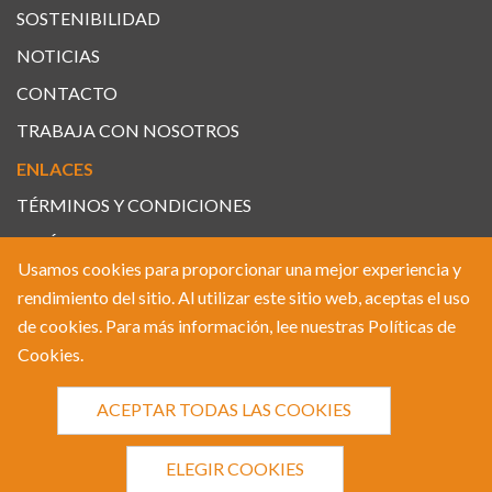
SOSTENIBILIDAD
NOTICIAS
CONTACTO
TRABAJA CON NOSOTROS
ENLACES
TÉRMINOS Y CONDICIONES
POLÍTICAS DE PRIVACIDAD
Usamos cookies para proporcionar una mejor experiencia y
POLÍTICAS DE COOKIES
rendimiento del sitio. Al utilizar este sitio web, aceptas el uso
de cookies. Para más información, lee nuestras
Políticas de
Cookies
.
© 2022 BOROO, Todos los derechos reservados. By
ACEPTAR TODAS LAS COOKIES
Webtilia
ELEGIR COOKIES
VER OFICINAS