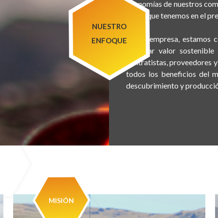
economías de nuestros comun
visión que tenemos en el pre
Como empresa, estamos co
entregar valor sostenible
contratistas, proveedores y
todos los beneficios del m
descubrimiento y producció
MISIÓN