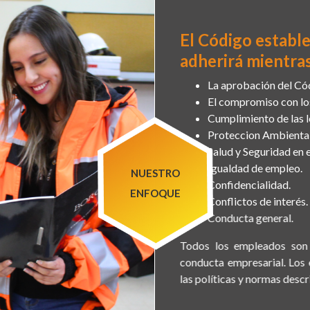
El Código estable
adherirá mientras
La aprobación del Códi
El compromiso con los
Cumplimiento de las l
Proteccion Ambiental
Salud y Seguridad en e
Igualdad de empleo.
Confidencialidad.
Conflictos de interés.
Conducta general.
Todos los empleados son 
conducta empresarial. Los
las políticas y normas descr