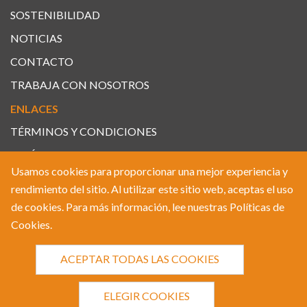
SOSTENIBILIDAD
Oficina de Información Permanente Santiago de
NOTICIAS
Chuco
Calle Leoncio Prado Mz 77 Lote 2 Barrio San Cristóbal,
CONTACTO
distrito y provincia de Stgo de Chuco
TRABAJA CON NOSOTROS
VER EN MAPA
ENLACES
TÉRMINOS Y CONDICIONES
POLÍTICAS DE PRIVACIDAD
Usamos cookies para proporcionar una mejor experiencia y
POLÍTICAS DE COOKIES
rendimiento del sitio. Al utilizar este sitio web, aceptas el uso
de cookies. Para más información, lee nuestras
Políticas de
Cookies
.
© 2022 BOROO, Todos los derechos reservados. By
ACEPTAR TODAS LAS COOKIES
Webtilia
ELEGIR COOKIES
VER OFICINAS