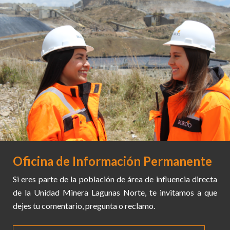
Oficina de Información Permanente
Si eres parte de la población de área de influencia directa
Lagunas Norte
de la Unidad Minera Lagunas Norte, te invitamos a que
Carretera Desvío Otuzco Huamachuco
dejes tu comentario, pregunta o reclamo.
Km 141 Quiruvilca, La Libertad
VER EN MAPA