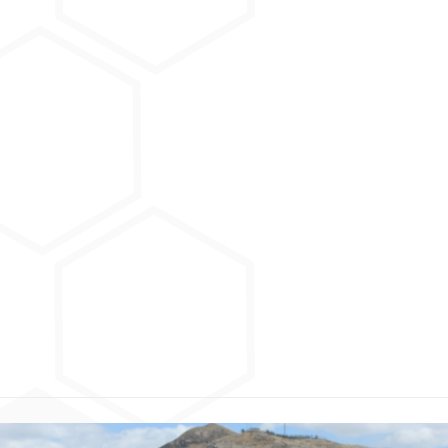
Trujillo
San Martín de Porres 293
Urb. San Andrés - Trujillo
VER EN MAPA